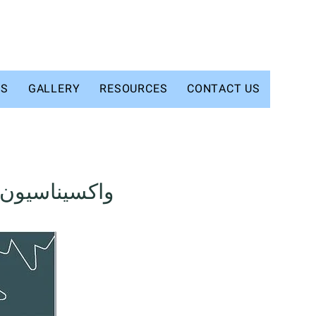
TS
GALLERY
RESOURCES
CONTACT US
واکسیناسی My Why" Campaign"