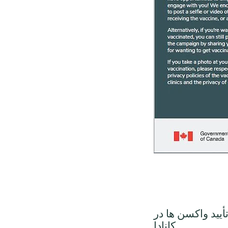
تأیید واکسن ها در
کانادا