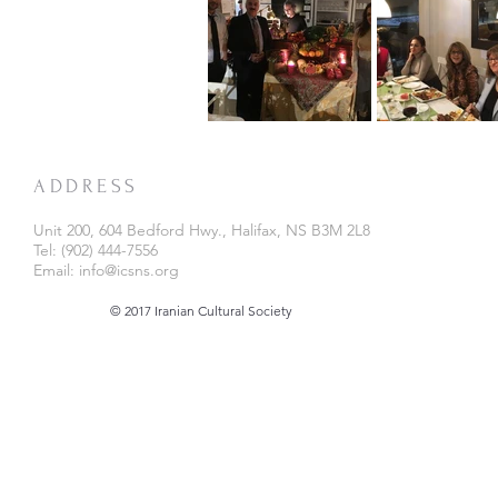
ADDRESS
Unit 200, 604 Bedford Hwy., Halifax, NS B3M 2L8
Tel: (902) 444-7556
Email:
info@icsns.org
© 2017 Iranian Cultural Society