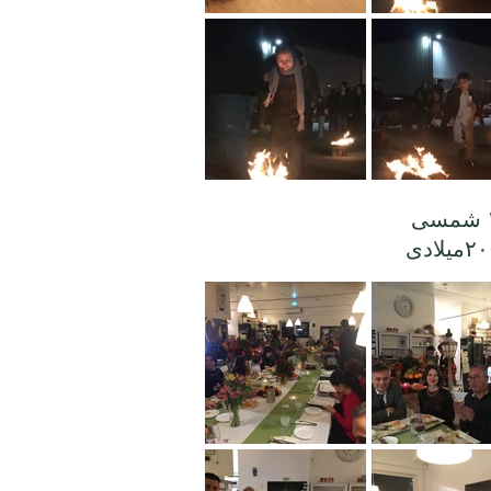
يلدا ١٣٩٨ شمسى