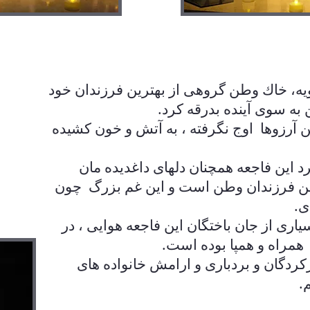
داد ١٨ ديماه، ٨ ژانويه، خاك وطن گروهى از بهترين فرزندان خود
 به سوى آينده بدرقه كرد.
ين آرزوها اوج نگرفته ، به آتش و خون كشيده
 اين فاجعه همچنان دلهاى داغديده مان
اين فرزندان وطن است و اين غم بزرگ چون
دى.
يارى از جان باختگان اين فاجعه هوايى ، در
 همراه و همپا بوده است.
دگان و بردبارى و ارامش خانواده هاى
م.