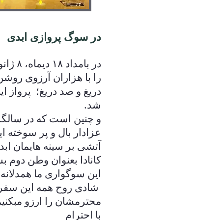
در سوگ پروازى ابدى
در بام
را با هزاران آرزوى روشن
دريغ و صد دريغ؛ پرواز ا
شد.
و چنين است كه در سالگرد
عزادار بال و پر سوخته 
آتشى بر سينه هايمان اب
كانادا بعنوان وطن دوم بس
اين سوگوارى ما همدلانه
شادى روح همه اين سفركر
محترمشان را ارزو مبكني
با احترام