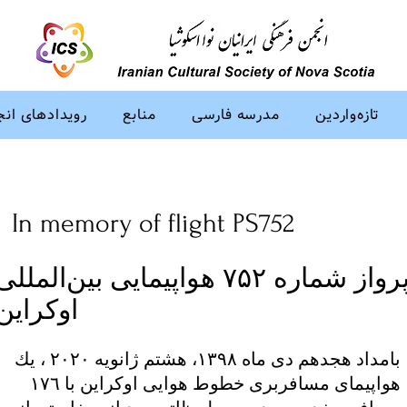
تازه‌واردین
مدرسه فارسی
منابع
رویدادهای ان
In memory of flight PS752
پرواز شماره ۷۵۲ هواپیمایی بین‌المللی
اوکراین
بامداد هجدهم دى ماه ١٣٩٨، هشتم ژانويه ٢٠٢٠ ، يك
هواپيماى مسافربرى خطوط هوایی اوكراين با ١٧٦