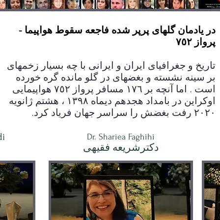
در يادمان گلهاى پرپر شده فاجعه سقوط هواپيما -
پرواز ٧٥٢
تاريخ و جغرافياى ايران و ايرانى با چه بسيار زخمهاى
بر سينه نشسته و بغضهاى در گلو مانده گره خورده
است . اما آنچه بر ١٧٦ مسافر پرواز ٧٥٢ هواپيمايى
اوكراين در بامداد هجدهم ديماه ١٣٩٨ ، هشتم ژانويه
٢٠٢٠ رفت بغضش را سراسر جهان فرياد كرد.
i
Dr. Shariea Faghihi
دکترشريعه فقيهى