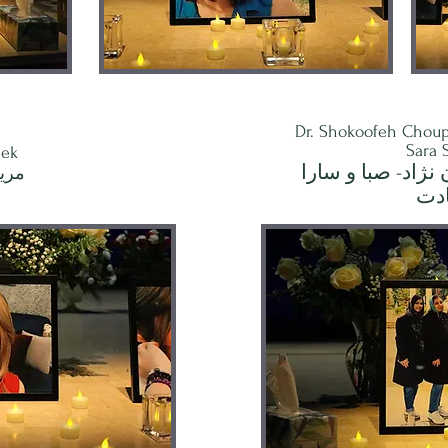
Dr. Shokoofeh Choup
Sara 
lek
نژاد- صبا و سارا
مري
دت