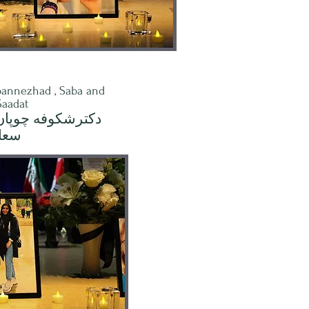
annezhad , Saba and
Saadat
دکترشکوفه چوپان 
سعا